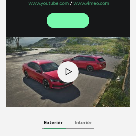
www.youtube.com
/
www.vimeo.com
Exteriér
Interiér