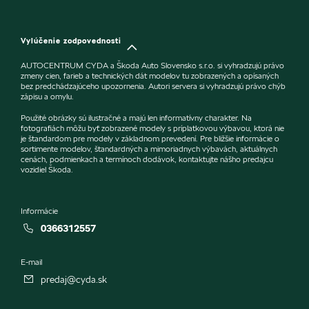
Vylúčenie zodpovednosti
AUTOCENTRUM CYDA a Škoda Auto Slovensko s.r.o. si vyhradzujú právo
zmeny cien, farieb a technických dát modelov tu zobrazených a opísaných
bez predchádzajúceho upozornenia. Autori servera si vyhradzujú právo chýb
zápisu a omylu.
Použité obrázky sú ilustračné a majú len informatívny charakter. Na
fotografiách môžu byť zobrazené modely s príplatkovou výbavou, ktorá nie
je štandardom pre modely v základnom prevedení. Pre bližšie informácie o
sortimente modelov, štandardných a mimoriadnych výbavách, aktuálnych
cenách, podmienkach a termínoch dodávok, kontaktujte nášho predajcu
vozidiel Škoda.
Informácie
0366312557
E-mail
predaj@cyda.sk