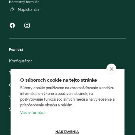
Kontaktný formulár
Napíšte nám
Pozri tiež
Konfigurátor
Testovacia jazda
O súboroch cookie na tejto stránke
Objednávka do servisu
Súbory cookie používame na zhromažďovanie a analýzu
informácií o výkone a používaní stránok, na
Vozidlá ihneď k odberu
poskytovanie funkcií sociálnych médií a na vylepšenie a
prispôsobenie obsahu a reklám.
Škoda E-shop
Viac informácií
NASTAVENIA