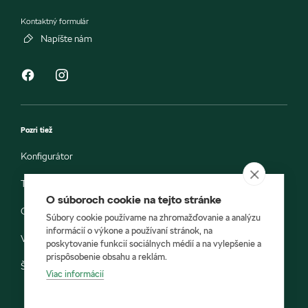
Kontaktný formulár
Napíšte nám
Pozri tiež
Konfigurátor
Testovacia jazda
O súboroch cookie na tejto stránke
Objednávka do servisu
Súbory cookie používame na zhromažďovanie a analýzu
informácií o výkone a používaní stránok, na
Vozidlá ihneď k odberu
poskytovanie funkcií sociálnych médií a na vylepšenie a
prispôsobenie obsahu a reklám.
Škoda E-shop
Viac informácií