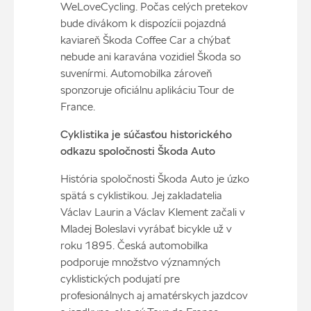
WeLoveCycling. Počas celých pretekov
bude divákom k dispozícii pojazdná
kaviareň Škoda Coffee Car a chýbať
nebude ani karavána vozidiel Škoda so
suvenírmi. Automobilka zároveň
sponzoruje oficiálnu aplikáciu Tour de
France.
Cyklistika je súčasťou historického
odkazu spoločnosti Škoda Auto
História spoločnosti Škoda Auto je úzko
spätá s cyklistikou. Jej zakladatelia
Václav Laurin a Václav Klement začali v
Mladej Boleslavi vyrábať bicykle už v
roku 1895. Česká automobilka
podporuje množstvo významných
cyklistických podujatí pre
profesionálnych aj amatérskych jazdcov