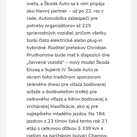
sveta, a Škoda Auto sa k nim pripája
ako hlavný partner – už po 22. raz v
rade. Automobilka zabezpečí pre
potreby organizátorov až 225
sprievodných vozidiel, pričom všetky
budú čisto elektrické alebo plug-in
hybridné. Riaditeľ pretekov Christian
Prudhomme bude mať k dispozícii dve
„červené vozidlá“ – nový model Škoda
Enyaq a Superb iV. Škoda Auto je
okrem toho tradičným sponzorom
zeleného dresu pre víťaza bodovacej
súťaže a dodávateľom trofejí pre
celkového víťaza a lídrov bodovacej a
vrchárskej klasifikácie, ako aj pre
najlepšieho mladého jazdca. Na 184
jazdcov z 23 tímov čaká tento rok 21
etáp s celkovou dĺžkou 3 339 km a
cieľom na parížskom bulvári Champs-