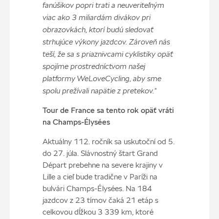
fanúšikov popri trati a neuveriteľným
viac ako 3 miliardám divákov pri
obrazovkách, ktorí budú sledovať
strhujúce výkony jazdcov. Zároveň nás
teší, že sa s priaznivcami cyklistiky opäť
spojíme prostredníctvom našej
platformy WeLoveCycling, aby sme
spolu prežívali napätie z pretekov.“
Tour de France sa tento rok opäť vráti
na Champs-Élysées
Aktuálny 112. ročník sa uskutoční od 5.
do 27. júla. Slávnostný štart Grand
Départ prebehne na severe krajiny v
Lille a cieľ bude tradične v Paríži na
bulvári Champs-Élysées. Na 184
jazdcov z 23 tímov čaká 21 etáp s
celkovou dĺžkou 3 339 km, ktoré