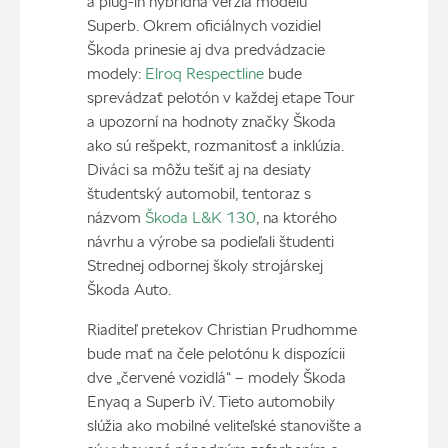
a plug-in hybridná verzia modelu
Superb. Okrem oficiálnych vozidiel
Škoda prinesie aj dva predvádzacie
modely:
Elroq Respectline
bude
sprevádzať pelotón v každej etape Tour
a upozorní na hodnoty značky Škoda
ako sú rešpekt, rozmanitosť a inklúzia.
Diváci sa môžu tešiť aj na desiaty
študentský automobil, tentoraz s
názvom
Škoda L&K 130
, na ktorého
návrhu a výrobe sa podieľali študenti
Strednej odbornej školy strojárskej
Škoda Auto.
Riaditeľ pretekov Christian Prudhomme
bude mať na čele pelotónu k dispozícii
dve „červené vozidlá“ – modely Škoda
Enyaq a Superb iV. Tieto automobily
slúžia ako mobilné veliteľské stanovište a