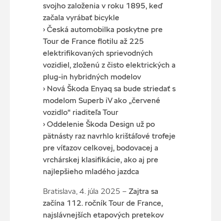
svojho založenia v roku 1895, keď
začala vyrábať bicykle
› Česká automobilka poskytne pre
Tour de France flotilu až 225
elektrifikovaných sprievodných
vozidiel, zloženú z čisto elektrických a
plug-in hybridných modelov
› Nová Škoda Enyaq sa bude striedať s
modelom Superb iV ako „červené
vozidlo“ riaditeľa Tour
› Oddelenie Škoda Design už po
pätnásty raz navrhlo krištáľové trofeje
pre víťazov celkovej, bodovacej a
vrchárskej klasifikácie, ako aj pre
najlepšieho mladého jazdca
Bratislava, 4. júla 2025 –
Zajtra sa
začína 112. ročník Tour de France,
najslávnejších etapových pretekov