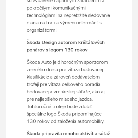
sú vybavené nápadným zafarbením a
pokročilými komunikačnými
technológiami na nepretržité sledovanie
diania na trati a výmenu informácií s
organizátormi.
Škoda Design autorom krištáľových
pohárov s logom 130 rokov
Škoda Auto je dlhoročným sponzorom
zeleného dresu pre víťaza bodovacej
klasifikácie a zároveň dodávateľom
trofejí pre víťaza celkového poradia,
bodovacej a vrchárskej súťaže, ako aj
pre najlepšieho mladého jazdca.
Tohtoročné trofeje bude zdobiť
špeciálne logo Škoda pripomínajúce
130 rokov od založenia automobilky.
Škoda pripravila mnoho aktivít a súťaž