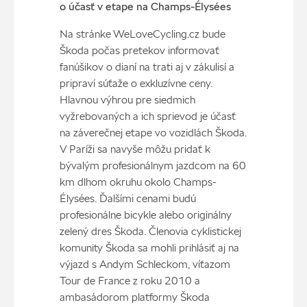
o účasť v etape na Champs-Élysées
Na stránke WeLoveCycling.cz bude
Škoda počas pretekov informovať
fanúšikov o dianí na trati aj v zákulisí a
pripraví súťaže o exkluzívne ceny.
Hlavnou výhrou pre siedmich
vyžrebovaných a ich sprievod je účasť
na záverečnej etape vo vozidlách Škoda.
V Paríži sa navyše môžu pridať k
bývalým profesionálnym jazdcom na 60
km dlhom okruhu okolo Champs-
Élysées. Ďalšími cenami budú
profesionálne bicykle alebo originálny
zelený dres Škoda. Členovia cyklistickej
komunity Škoda sa mohli prihlásiť aj na
výjazd s Andym Schleckom, víťazom
Tour de France z roku 2010 a
ambasádorom platformy Škoda