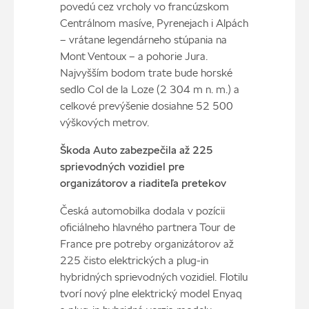
povedú cez vrcholy vo francúzskom
Centrálnom masíve, Pyrenejach i Alpách
– vrátane legendárneho stúpania na
Mont Ventoux – a pohorie Jura.
Najvyšším bodom trate bude horské
sedlo Col de la Loze (2 304 m n. m.) a
celkové prevýšenie dosiahne 52 500
výškových metrov.
Škoda Auto zabezpečila až 225
sprievodných vozidiel pre
organizátorov a riaditeľa pretekov
Česká automobilka dodala v pozícii
oficiálneho hlavného partnera Tour de
France pre potreby organizátorov až
225 čisto elektrických a plug-in
hybridných sprievodných vozidiel. Flotilu
tvorí nový plne elektrický model Enyaq