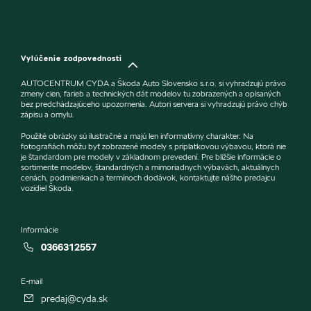
Vylúčenie zodpovednosti
AUTOCENTRUM CYDA a Škoda Auto Slovensko s.r.o. si vyhradzujú právo
zmeny cien, farieb a technických dát modelov tu zobrazených a opísaných
bez predchádzajúceho upozornenia. Autori servera si vyhradzujú právo chýb
zápisu a omylu.
Použité obrázky sú ilustračné a majú len informatívny charakter. Na
fotografiách môžu byť zobrazené modely s príplatkovou výbavou, ktorá nie
je štandardom pre modely v základnom prevedení. Pre bližšie informácie o
sortimente modelov, štandardných a mimoriadnych výbavách, aktuálnych
cenách, podmienkach a termínoch dodávok, kontaktujte nášho predajcu
vozidiel Škoda.
Informácie
0366312557
E-mail
predaj@cyda.sk