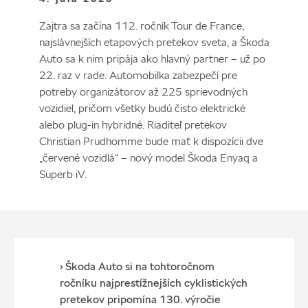
Zajtra sa začína 112. ročník Tour de France,
najslávnejších etapových pretekov sveta, a Škoda
Auto sa k nim pripája ako hlavný partner – už po
22. raz v rade. Automobilka zabezpečí pre
potreby organizátorov až 225 sprievodných
vozidiel, pričom všetky budú čisto elektrické
alebo plug-in hybridné. Riaditeľ pretekov
Christian Prudhomme bude mať k dispozícii dve
„červené vozidlá“ – nový model Škoda Enyaq a
Superb iV.
› Škoda Auto si na tohtoročnom
ročníku najprestížnejších cyklistických
pretekov pripomína 130. výročie