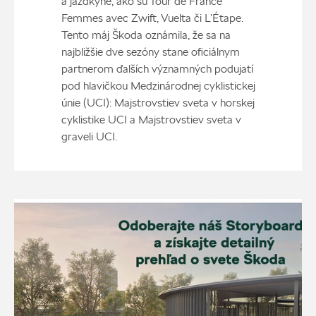
a jazdkyne, ako sú Tour de France
Femmes avec Zwift, Vuelta či L’Étape.
Tento máj Škoda oznámila, že sa na
najbližšie dve sezóny stane oficiálnym
partnerom ďalších významných podujatí
pod hlavičkou Medzinárodnej cyklistickej
únie (UCI): Majstrovstiev sveta v horskej
cyklistike UCI a Majstrovstiev sveta v
graveli UCI.