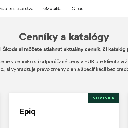
is a príslušenstvo
eMobilita
O nás
Cenníky a katalógy
l Škoda si môžete stiahnuť aktuálny cenník, či katalóg
ené v cenníku sú odporúčané ceny v EUR pre klienta vr
 o., si vyhradzuje právo zmeny cien a špecifikácií bez pr
NOVINKA
Epiq