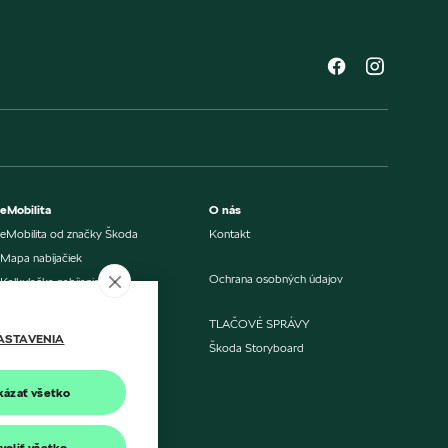
eMobilita
O nás
eMobilita od značky Škoda
Kontakt
Mapa nabíjačiek
Ochrana osobných údajov
Kalkulačka nabíjania
Kalkulačka úspory
TLAČOVÉ SPRÁVY
Porovnanie nákladov
ASTAVENIA
Škoda Storyboard
Aktualizácia softvéru
kázať všetko
Nabíjanie doma alebo v práci
Verejné nabíjanie
voliť všetko