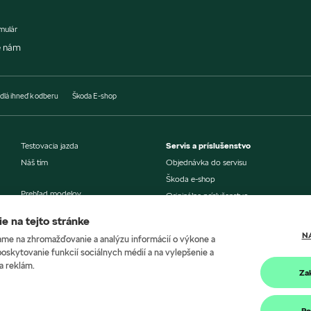
mulár
e nám
dlá ihneď k odberu
Škoda E-shop
Testovacia jazda
Servis a príslušenstvo
Náš tím
Objednávka do servisu
Škoda e-shop
Prehľad modelov
Originálne príslušenstvo
Aktuálne akciové ponuky
Aktualizácia navigácie
e na tejto stránke
Šeková knižka
N
me na zhromažďovanie a analýzu informácií o výkone a
Výhody pre všetkých
Škoda Connect
poskytovanie funkcií sociálnych médií a na vylepšenie a
už od 1 vozidla
Škoda Connect Lite
a reklám.
Za
Škoda Economy servis
Ponuka financovania
Poistenie
Allianz
Po