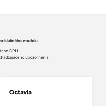
 príslušného modelu.
átane DPH.
edchádzajúceho upozornenia.
Octavia