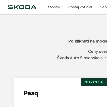
Modely
Predaj vozidiel
Serv
Po kliknutí na mode
Ceny uved
Škoda Auto Slovensko s. r.
NOVINKA
Peaq