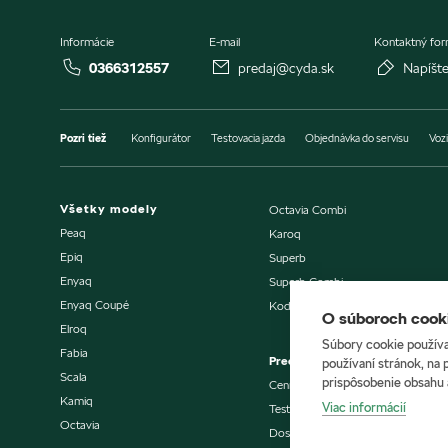
Informácie
E-mail
Kontaktný for
0366312557
predaj@cyda.sk
Napíšt
Pozri tiež
Konfigurátor
Testovacia jazda
Objednávka do servisu
Vozi
Všetky modely
Octavia Combi
Peaq
Karoq
Epiq
Superb
Enyaq
Superb Combi
Enyaq Coupé
Kodiaq
O súboroch cooki
Elroq
Súbory cookie používa
Fabia
Predaj vozidiel
používaní stránok, na 
Scala
prispôsobenie obsahu 
Cenníky a katalógy
Kamiq
Viac informácií
Testovacia jazda
Octavia
Dostupné vozidlá skladom