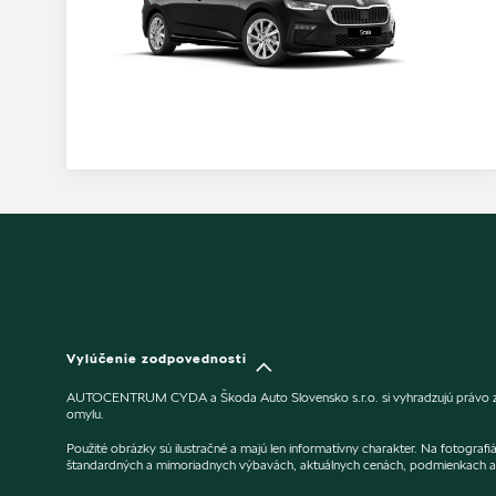
Vylúčenie zodpovednosti
AUTOCENTRUM CYDA a Škoda Auto Slovensko s.r.o. si vyhradzujú právo zmeny
omylu.
Použité obrázky sú ilustračné a majú len informatívny charakter. Na fotogra
štandardných a mimoriadnych výbavách, aktuálnych cenách, podmienkach a 