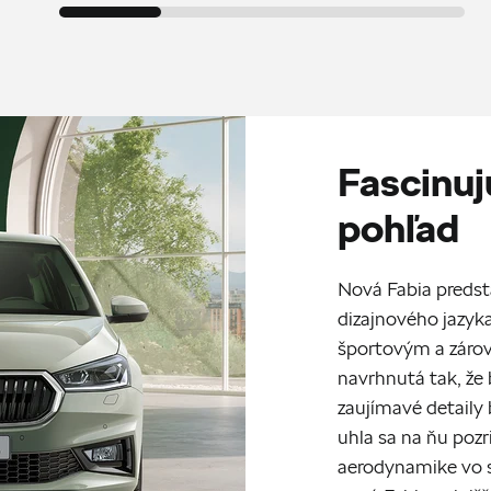
Fascinuj
pohľad
Nová Fabia predsta
dizajnového jazyk
športovým a záro
navrhnutá tak, že
zaujímavé detaily 
uhla sa na ňu pozr
aerodynamike vo s