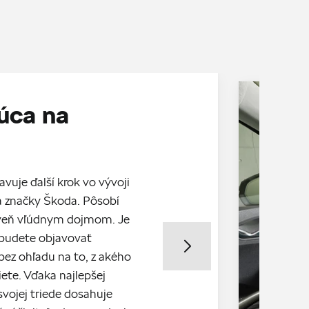
úca na
vuje ďalší krok vo vývoji
a značky Škoda. Pôsobí
veň vľúdnym dojmom. Je
 budete objavovať
bez ohľadu na to, z akého
iete. Vďaka najlepšej
vojej triede dosahuje