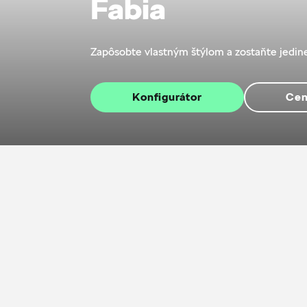
Fabia
Zapôsobte vlastným štýlom a zostaňte jedine
Konfigurátor
Cen