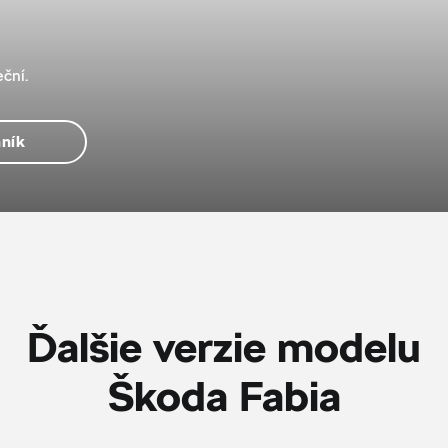
ční.
ník
Ďalšie verzie modelu
Škoda Fabia