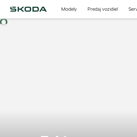
Modely
Predaj vozidiel
Serv