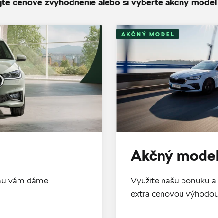
jte cenové zvýhodnenie alebo si vyberte akčný model
AKČNÝ MODEL
Akčný model
tomu vám dáme
Využite našu ponuku a 
extra cenovou výhodo