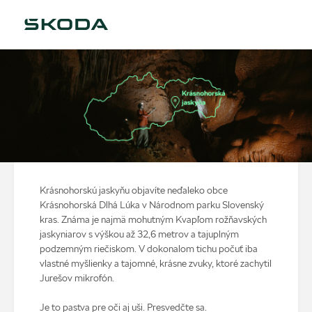
Krásnohorskú jaskyňu objavíte neďaleko obce
Krásnohorská Dlhá Lúka v Národnom parku Slovenský
kras. Známa je najmä mohutným Kvapľom rožňavských
jaskyniarov s výškou až 32,6 metrov a tajuplným
podzemným riečiskom. V dokonalom tichu počuť iba
vlastné myšlienky a tajomné, krásne zvuky, ktoré zachytil
Jurešov mikrofón.
Je to pastva pre oči aj uši. Presvedčte sa.