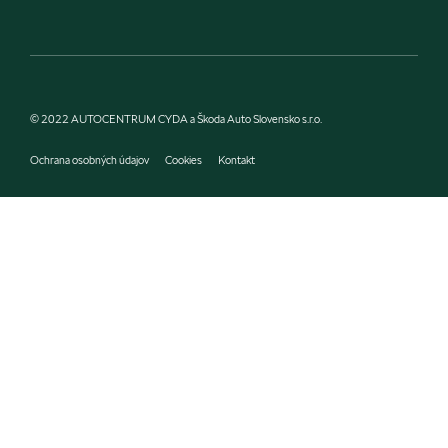
© 2022 AUTOCENTRUM CYDA a Škoda Auto Slovensko s.r.o.
Ochrana osobných údajov
Cookies
Kontakt