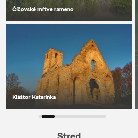
Číčovské mŕtve rameno
Kláštor Katarínka
Stred