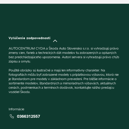
Vylúčenie zodpovednosti
AUTOCENTRUM CYDA a Škoda Auto Slovensko s.r.o. si vyhradzujú právo
zmeny cien, farieb a technických dát modelov tu zobrazených a opísaných
bez predchádzajúceho upozornenia. Autori servera si vyhradzujú právo chýb
zápisu a omylu.
Použité obrázky sú ilustračné a majú len informatívny charakter. Na
fotografiách môžu byť zobrazené modely s príplatkovou výbavou, ktorá nie
je štandardom pre modely v základnom prevedení. Pre bližšie informácie o
sortimente modelov, štandardných a mimoriadnych výbavách, aktuálnych
cenách, podmienkach a termínoch dodávok, kontaktujte nášho predajcu
vozidiel Škoda.
Informácie
0366312557