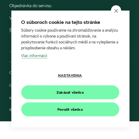
Objednávka do servisu
Vozidlá ihneď k odberu
O súboroch cookie na tejto stránke
Súbory cookie používame na zhromažďovanie a analýzu
Škoda E-shop
informácií o výkone a používaní stránok, na
poskytovanie funkcií sociálnych médií a na vylepšenie a
prispôsobenie obsahu a reklám.
Viac informácií
Ochrana osobných údajov
NASTAVENIA
Cookies
Zakázať všetko
Kontakt
Povoliť všetko
© 2022 AUTOCENTRUM CYDA a Škoda Auto Slovensko s.r.o.