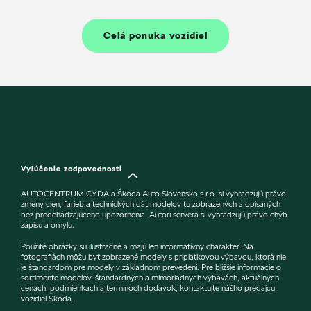
Celá ponuka vozidiel
Vylúčenie zodpovednosti
AUTOCENTRUM CYDA a Škoda Auto Slovensko s.r.o. si vyhradzujú právo
zmeny cien, farieb a technických dát modelov tu zobrazených a opísaných
bez predchádzajúceho upozornenia. Autori servera si vyhradzujú právo chýb
zápisu a omylu.
Použité obrázky sú ilustračné a majú len informatívny charakter. Na
fotografiách môžu byť zobrazené modely s príplatkovou výbavou, ktorá nie
je štandardom pre modely v základnom prevedení. Pre bližšie informácie o
sortimente modelov, štandardných a mimoriadnych výbavách, aktuálnych
cenách, podmienkach a termínoch dodávok, kontaktujte nášho predajcu
vozidiel Škoda.